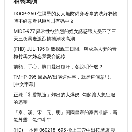
相關閱讀
DOCP-260 住隔壁的女人無防備穿著拿的洗好衣物
時不經意看見巨乳…[有碼中文
MIDE-977 異常性欲強烈的姪女誘惑讓人受不了三
天三夜暴走激烈抽插潮吹高潮
(FHD) JUL-195 訪鄉探親三日間、與成為人妻的青
梅竹馬大姊忘我愛合記錄
前額、手心、胸口愛出虛汗，各說明什麼？
TMHP-095 因為AV出演這件事，就是這個意思。
[中文字幕]
正妹「乳香飄逸」炸出的大爆奶...勾起讓人想征服
的慾望
「秦、漢、宋、元、明」開國皇帝的豪言壯語，霸
氣外露，氣沖斗牛
(HD) 一本道 060218_695 極上三穴中出按摩店 朝