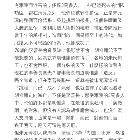
有牽連而遇害的，多達3萬多人。一些已經死去的開國
功臣，都在清算之列，他們也被剝奪爵位，正是朱元
璋向整個官僚體系，發起挑戰的徵兆。這個果斷而又
大膽的皇帝，要利用個人絕對的權威，徹底廢除推行
數千年的丞相制，進而開啟一個皇權至上的時代。如
此讓人不可思議的行為，他卻成功了。
76歲的李善長會造反嗎？很顯然不會，胡惟庸給不了
他想要的，因為就算胡惟庸僥倖得手，各地的朱氏封
王，也不會臣服。一個分裂的天下，什麼樣的位置有
現在的李善長風光？那李善長知道胡惟庸「造反」
嗎？知道，但在李善長眼中，這就是被朱元璋逼得
「跳牆」而已，成不了氣候，也就選擇了沉默地看著
胡惟庸走向滅亡。不僅是李善長，那受牽連的3萬多人
中，恐怕許多都是胡惟庸，在最後的瘋狂時，「廣撒
網」的對象。但沒有人認為胡惟庸會成功，也沒什麼
人支持他，這就是一場「鬧劇」而已。對他們而言，
過了明天，應天府還是應天府。
但朱元璋卻大費周章，清理了3萬「胡黨」出來，然後