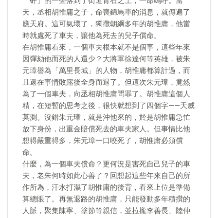
「砰」的一聲落到了街道青石之上，一命嗚呼。當
天，丞相胡惟庸之子，命喪錦馬車的消息，就傳遍了
應天府。這可氣壞了，獨攬朝綱多年的胡惟庸，他當
時就處死了車夫，讓他為死去的兒子償命。
在胡惟庸看來，一個車夫根本就不是個事，這些年來
因彈劾他而死的人還少？大將軍徐達何等英雄，被朱
元璋譽為「萬里長城」的人物，胡惟庸都算計過，而
且還在事情敗露後全身而退了。但這次朱元璋，竟然
為了一個車夫，向丞相胡惟庸問罪了。胡惟庸這個人
精，在短暫的思考之後，很快就想到了四個字——天威
莫測。沒錯朱元璋，就是沖他來的，於是胡惟庸急忙
放下身份，出重金賠償死去的車夫家人。但事情比他
想得嚴重得多，朱元璋一口咬死了，胡惟庸必須償
命。
什麼，為一個車夫償命？更何況是害死自己兒子的車
夫，老朱何時如此心善了？回想起這些年來自己的所
作所為，汗水打濕了胡惟庸的後背，看來上位是準備
算總賬了。再無退路的胡惟庸，只能發動多年積攢的
人脈，聚集陳寧、塗節等親信，並拉攏李善長、陸仲