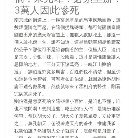
3萬人因此慘死
南京城的街道上，一輛富麗堂皇的馬車疾馳而過，無
數煙塵隨之而起。在這個扔塊磚頭，都可能砸個皇親
國戚出來的應天府官道上，無數人默默吃土，卻沒一
個人敢抱怨一句。誰不知道，這是當朝宰相胡惟庸家
的公子？那位可不是誰都能惹的主：位極人臣，這倒
是其次，心狠手辣、手段陰毒，這才是胡惟庸最讓人
忌憚的地方。「三分天下諸葛亮，一統江山劉伯
溫」，劉伯溫究竟多厲害，百姓們也不清楚，但至少
知道是位大智者。可智者如劉伯溫，就因為說過胡惟
庸不適合做丞相，然後就等來了丞相府的醫生，剛看
完病就病死了。
劉伯溫是怎麼死的？這些個小百姓，是咱也不懂，咱
也不敢問啊！想到這些，吃土的行人們，是紛紛堆起
笑容，恭送胡大公子。胡大公子意氣風發，立於車架
之上，鼻孔朝天，俯視著應天府的蒼生：惟庸我爹，
我胡怕誰？然後胡大公子就飛了，沒錯就是飛走了，