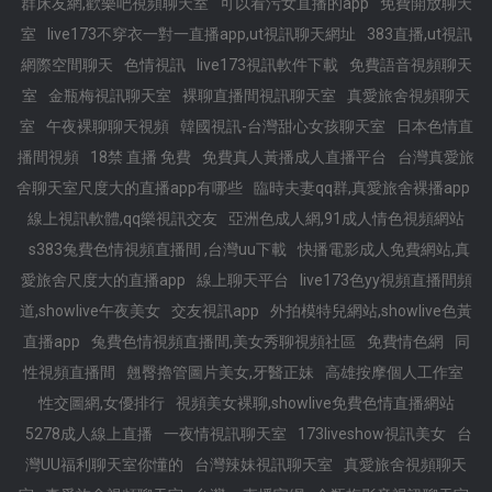
群床友網,歡樂吧視頻聊天室
可以看污女直播的app
免費開放聊天
室
live173不穿衣一對一直播app,ut視訊聊天網址
383直播,ut視訊
網際空間聊天
色情視訊
live173視訊軟件下載
免費語音視頻聊天
室
金瓶梅視訊聊天室
裸聊直播間視訊聊天室
真愛旅舍視頻聊天
室
午夜裸聊聊天視頻
韓國視訊-台灣甜心女孩聊天室
日本色情直
播間視頻
18禁 直播 免費
免費真人黃播成人直播平台
台灣真愛旅
舍聊天室尺度大的直播app有哪些
臨時夫妻qq群,真愛旅舍裸播app
線上視訊軟體,qq樂視訊交友
亞洲色成人網,91成人情色視頻網站
s383兔費色情視頻直播間 ,台灣uu下載
快播電影成人免費網站,真
愛旅舍尺度大的直播app
線上聊天平台
live173色yy視頻直播間頻
道,showlive午夜美女
交友視訊app
外拍模特兒網站,showlive色黃
直播app
兔費色情視頻直播間,美女秀聊視頻社區
免費情色網
同
性視頻直播間
翹臀擼管圖片美女,牙醫正妹
高雄按摩個人工作室
性交圖網,女優排行
視頻美女裸聊,showlive免費色情直播網站
5278成人線上直播
一夜情視訊聊天室
173liveshow視訊美女
台
灣UU福利聊天室你懂的
台灣辣妹視訊聊天室
真愛旅舍視頻聊天