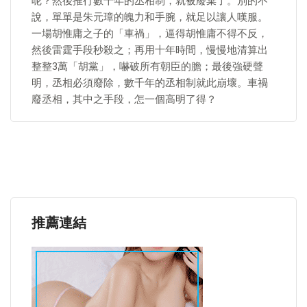
呢？然後推行數千年的丞相制，就被廢棄了。別的不
說，單單是朱元璋的魄力和手腕，就足以讓人嘆服。
一場胡惟庸之子的「車禍」，逼得胡惟庸不得不反，
然後雷霆手段秒殺之；再用十年時間，慢慢地清算出
整整3萬「胡黨」，嚇破所有朝臣的膽；最後強硬聲
明，丞相必須廢除，數千年的丞相制就此崩壞。車禍
廢丞相，其中之手段，怎一個高明了得？
推薦連結