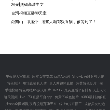
桐光[無碼高清中文
台灣視頻直播聊天室
鍾南山、袁隆平…這些大咖都愛養貓，被萌到了！
午夜聊天室推薦
寂寞女交友,加勒逼A片網
ShowLive影音聊天網
情色視訊
現場直播真人秀
真人秀視頻直播
免費情色影片下載
手機快播情色網站,85成人影片
live173最黃直播平台排名,天上人間
聊天視頻
live 173 直播平台app
免費下載色情片
s383最刺激的直
播app全國獵豔,夜店視頻秀聊天室
線上a片直播王
成都美女約炮