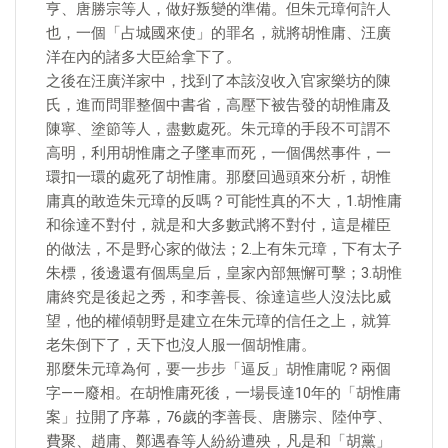
亨、唐勝宗等人，做好叛變的準備。但朱元璋何許人
也，一個「占城國來使」的罪名，就將胡惟庸、汪廣
洋在內的諸多大臣給拿下了。
之後在汪廣洋家中，找到了本該沒收入官家樂坊的陳
氏，進而問罪整個中書省，高壓下被告發的胡惟庸及
陳寧、塗節等人，盡數處死。朱元璋的手段不可謂不
高明，利用胡惟庸之子墜車而死，一個偶然事件，一
環扣一環的處死了胡惟庸。那麼回過頭來分析，胡惟
庸真的敢造朱元璋的反嗎？可能性真的不大，1.胡惟庸
和徐達不對付，就是和大多數武將不對付，這是權臣
的做法，不是野心家的做法；2.上有朱元璋，下有太子
朱標，後邊還有個馬皇后，皇家內部無懈可擊；3.胡惟
庸終究是後起之秀，和李善長、徐達這些人沒法比威
望，他的權傾朝野是建立在朱元璋的信任之上，就算
老朱倒下了，天下也沒人服一個胡惟庸。
那麼朱元璋為何，要一步步「逼反」胡惟庸呢？兩個
字——廢相。在胡惟庸死後，一場長達10年的「胡惟庸
案」拉開了序幕，76歲的李善長、唐勝宗、陸仲亨、
費聚、趙庸、鄭遇春等人紛紛遭殃，凡是和「胡黨」