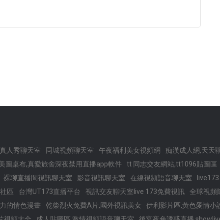
真人秀聊天室
同城視頻聊天室
午夜福利美女視頻網
痴漢成人網,天天
美圖桌布,真愛旅舍深夜禁用直播app軟件
tt 同志交友網站,tt1096貼圖區
裸聊直播間視訊聊天室
影音視訊聊天室
在線視頻語音聊天室
live1
社區
台灣UT173直播平台
視訊交友聊天室live 173免費視訊
全球視頻隨
,力的情色漫畫
乾柴烈火免費A片,國外視訊美女
伊利影片區,黃色愛情小
毛片視頻大全
成人貼圖區,激情視頻語音聊天室
後宮夜色誘惑直播,showl