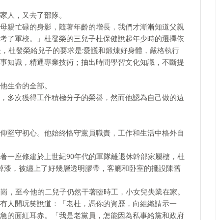
家人，又去了部隊。
母親忙碌的身影，隨著年齡的增長，我們才漸漸知道父親
考了軍校。」杜發榮的三兒子杜保健說起年少時的選擇依
後，杜發榮給兒子的要求是:愛護和鍛煉好身體，嚴格執行
事知識，精通專業技術；抽出時間學習文化知識，不斷提
他生命的全部。
，多次獲得工作積極分子的榮譽，然而他認為自己做的遠
仰堅守初心。他始終恪守黨員職責，工作和生活中格外自
著一座修建於上世紀90年代的軍隊離退休幹部家屬樓，杜
掉漆，被纏上了好幾層透明膠帶，客廳和卧室的擺設陳舊
下崗，至今他的二兒子仍然干著臨時工，小女兒失業在家。
有人開玩笑說道：「老杜，憑你的資歷，向組織請示一
急的面紅耳赤。「我是老黨員，怎能因為私事給黨和政府