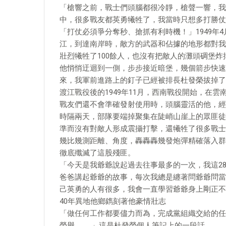
「槍響之前，戰士們頭腦都很冷靜，槍聲一響，我
中，很多戰友都英勇犧牲了，我當時只想多打勝仗
「打仗必須爭分奪秒、搶抓有利時機！」1949年
江，到達南岸時，敵方的武器和佔據的地形都對我方
壯烈犧牲了100餘人，也沒有把敵人的灘頭碉堡
他悄悄迂迴到一側，步步接近暗堡，幾個箭步快速
來，我軍前進路上的釘子已經被排長杜發榮拔掉了
渡江戰役後的1949年11月，西南戰役開始，在
戰友們還不會準確發射使用時，頭腦靈活的他，經
時隔兩天，部隊要端掉聚集在陡峭山崖上的眾匪徒
準而沒有對敵人形成震攝打擊，還犧牲了很多戰士
幾比幾測距離、角度，轟轟轟幾發炮彈精確落入群
徹底殲滅了這股殘匪。
「今天是我爺爺說起過去往事最多的一次，我這2
爸爸講起爺爺的故事，每次我總是纏著問爺爺問當
己英勇的人有很多，我會一直學習爺爺身上剛正不
40年異地他鄉鐫刻著他豪情壯志
「做任何工作都要儘力而為，完成黨組織交給的任
榮譽……。」這是杜發榮個人筆記上的一段話。