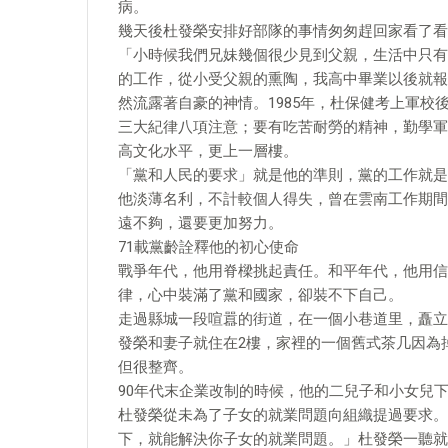
病。
幾天後杜發榮安排好部隊的事情匆匆趕回家看了看
「小時候我們兄妹幾個很少見到父親，生活中只有
的工作，從小受父親的熏陶，我高中畢業以後就報
然流露著自豪的神情。1985年，杜保健考上軍校
三大紀律八項注意；要有吃苦耐勞的精神，勤學軍
高文化水平，更上一層樓。
「黨和人民的要求」就是他的準則，黨的工作就是
他淡薄名利，不計較個人得失，曾在雲南工作期間
遠不夠，還要更加努力。
71載黨齡詮釋他的初心使命
戰爭年代，他用脊樑挑起責任。和平年代，他用信
律，心中裝滿了黨和國家，卻裝不下自己。
走過縣城一段喧囂的街道，在一個小巷道里，矗立
發榮和妻子就住在2樓，家裡的一個舊式茶几因為
但很整齊。
90年代末企業改制的時候，他的二兒子和小女兒
杜發榮從未為了子女的就業問題向組織提過要求。
下，就能解決你子女的就業問題。」杜發榮一聽就