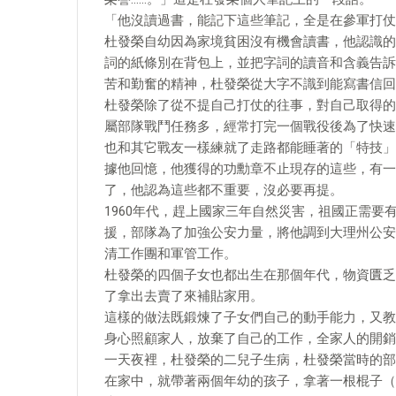
「他沒讀過書，能記下這些筆記，全是在參軍打仗
杜發榮自幼因為家境貧困沒有機會讀書，他認識的
詞的紙條別在背包上，並把字詞的讀音和含義告訴
苦和勤奮的精神，杜發榮從大字不識到能寫書信回
杜發榮除了從不提自己打仗的往事，對自己取得的
屬部隊戰鬥任務多，經常打完一個戰役後為了快速
也和其它戰友一樣練就了走路都能睡著的「特技」
據他回憶，他獲得的功勳章不止現存的這些，有一
了，他認為這些都不重要，沒必要再提。
1960年代，趕上國家三年自然災害，祖國正需
援，部隊為了加強公安力量，將他調到大理州公安
清工作團和軍管工作。
杜發榮的四個子女也都出生在那個年代，物資匱乏
了拿出去賣了來補貼家用。
這樣的做法既鍛煉了子女們自己的動手能力，又教
身心照顧家人，放棄了自己的工作，全家人的開銷
一天夜裡，杜發榮的二兒子生病，杜發榮當時的部
在家中，就帶著兩個年幼的孩子，拿著一根棍子（