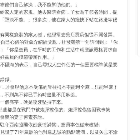
靠他們自己解決，我不能幫助他們。」
給家人定的家規。他去醫院看病，子女為了節省時間，提
「堅決不能。」很多次，他在家人的攙扶下站在路邊等很
有同樣癥狀的家人碰，他經常去藥店買葯但從不開發票。
她將自己心儀的對象介紹給父親，杜發榮第一句話問到：「你
：「你是黨員，在平時的工作和生活中就應該嚴格要求自
好黨員的模範帶頭作用。」
毫不隱晦的表示，自己尋找人生伴侶的一個重要標準就是要
錚錚。
藥時，才發現他原本受傷的脊柱根本不能用全麻，只能半麻！
，不到萬不得已手術時盡量不用麻藥。
一個痛字，硬是咬牙堅持下來。
那些都是在戰鬥中被炮彈擦傷的。炮彈擦傷後因戰事繁
發榮的妻子何素芬說。
駐守西南邊陲依然豪情滿懷，黨員本色從未改變。
史見證了71年黨齡的他對黨忠誠的點點滴滴，以及矢志不渝