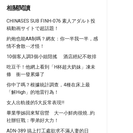
相關閱讀
CHINASES SUB FINH-076 素人アダルト投
稿動画サイトで超話題！
約炮也能AA制嗎？網友：你一半我一半，感
情不會散⋯才怪！
10個客人調3個小姐陪搖 酒店經紀不敢排
吃豆干！他網上看到「H杯超大奶妹」凍未
條 衝一發累爆了
你中了嗎？根據統計調查，4種在床上最
「解High」的地雷行為！
女人出軌後的5大反常表現!!
畢業學姊回來幫宿營 大一小鮮肉很燒...約
社辦狂戰：學弟好大力！
ADN-389 搞上打工處欲求不滿人妻的日