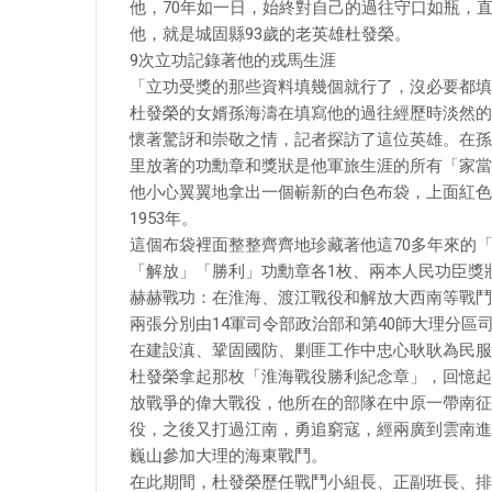
他，70年如一日，始終對自己的過往守口如瓶，
他，就是城固縣93歲的老英雄杜發榮。
9次立功記錄著他的戎馬生涯
「立功受獎的那些資料填幾個就行了，沒必要都填
杜發榮的女婿孫海濤在填寫他的過往經歷時淡然的
懷著驚訝和崇敬之情，記者探訪了這位英雄。在孫
里放著的功勳章和獎狀是他軍旅生涯的所有「家當
他小心翼翼地拿出一個嶄新的白色布袋，上面紅色
1953年。
這個布袋裡面整整齊齊地珍藏著他這70多年來的
「解放」「勝利」功勳章各1枚、兩本人民功臣獎
赫赫戰功：在淮海、渡江戰役和解放大西南等戰鬥
兩張分別由14軍司令部政治部和第40師大理分
在建設滇、鞏固國防、剿匪工作中忠心耿耿為民服
杜發榮拿起那枚「淮海戰役勝利紀念章」，回憶起7
放戰爭的偉大戰役，他所在的部隊在中原一帶南征
役，之後又打過江南，勇追窮寇，經兩廣到雲南進
巍山參加大理的海東戰鬥。
在此期間，杜發榮歷任戰鬥小組長、正副班長、排