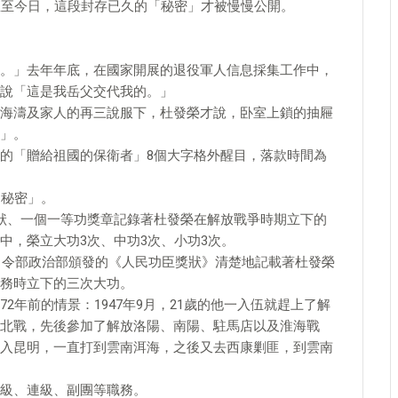
直至今日，這段封存已久的「秘密」才被慢慢公開。
。」去年年底，在國家開展的退役軍人信息採集工作中，
說「這是我岳父交代我的。」
海濤及家人的再三說服下，杜發榮才說，卧室上鎖的抽屜
」。
的「贈給祖國的保衛者」8個大字格外醒目，落款時間為
「秘密」。
狀、一個一等功獎章記錄著杜發榮在解放戰爭時期立下的
中，榮立大功3次、中功3次、小功3次。
區司令部政治部頒發的《人民功臣獎狀》清楚地記載著杜發榮
務時立下的三次大功。
2年前的情景：1947年9月，21歲的他一入伍就趕上了解
北戰，先後參加了解放洛陽、南陽、駐馬店以及淮海戰
入昆明，一直打到雲南洱海，之後又去西康剿匪，到雲南
級、連級、副團等職務。