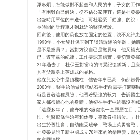
添麻煩，怎能做對不起黨和人民的事，子女的工作
「有困難自己解決，從不佔公家便宜」這是杜發榮
出臨時用單位的車送他，可杜發榮「倔強」的說：
長時間的計程車才到就近的醫院就診。
回家後，他用的葯也放在固定的位置，決不允許患
1998年，小女兒杜保玉到了談婚論嫁的年齡，
是不是黨員？」當對方說自己是黨員時，他又補充
已，遵守黨的紀律，工作要認真踏實，要切實發揮
21年過去了，杜保玉對當時的情景記憶猶新，且
具有父親身上英雄式的品格。
他在兒女心中是頂樑柱，儘管年事已高，仍然鐵骨
2003年，醫生給他做膀胱結石手術前需要打麻
就是冒著這種風險，他憑著堅強的毅力，告訴醫生
家人都很擔心他的身體，他卻在手術中絲毫沒有喊
「這麼多年了，他脊椎的3處傷痕一直歷歷在目，
忙、無醫療條件治療和休養，導致脊椎錯位。」杜
出生於舊社會，自幼飽受艱辛，戰場上英勇奮戰，
杜發榮見證了新中國成立70年來的滄桑巨變，歷
的家國情懷。