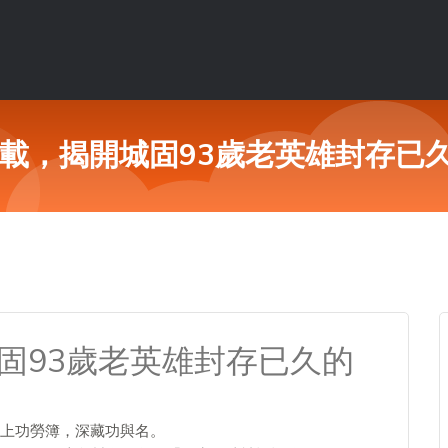
0載，揭開城固93歲老英雄封存已
固93歲老英雄封存已久的
上功勞簿，深藏功與名。