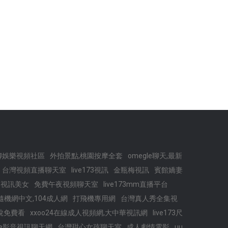
聊娛樂視頻社區
外拍景點,桃園按摩全套
omegle聊天,最新
台灣視頻直播聊天室
live173視訊
金瓶梅視訊
賓館嬌妻
73 視訊美女
免費午夜視頻聊天室
live173mm直播平台
機網中文,104成人網
打飛機專用網
台灣真人秀全集視
說免費看
xxoo24在線成人視頻網,大中華視訊網
live173尺
ive影音視訊聊天網
台灣甜心女孩聊天室
成人劇情電影
uu