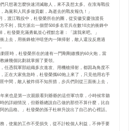
們只想著怎麼快速消滅敵人，來不及想太多。在淮海戰役
，為黨和人民多做貢獻，為逝去的戰友報仇！」
4月，渡江戰役中，杜發榮所在的團，從安徽安慶強渡長
不利，我方派出一個營500多名官兵在數10次的衝鋒中
炸掉，杜發榮充滿勇氣並心裡默念著：「讓我來吧。」
衝上去，用衝鋒槍沖喑堡內一陣掃射，敵人還沒反應過
。
雲南剿匪時，杜發榮所在的連有一門剛剛繳獲的60火炮，當
教練幾個比劃就掌握了要領。
，任憑我軍部組織多次進攻、用機槍掃射，都因為角度不
，正在大家焦急時，杜發榮攜60炮上來了，只見他用右手
匪中間，敵人被炸得不知所措，步兵們則從三面衝上去，
8年來也是第一次親眼看到爺爺的這些軍功章，小時候常聽
時的詳細情況，但爺爺總說自己做的那些不算什麼，比自
阿的品格。」杜發榮的孫子杜林升說出了自己的心裡話。
務，使黨的工作不受損失，從不計較個人利益，不伸手要