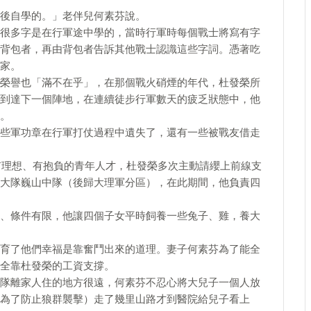
後自學的。」老伴兒何素芬說。
很多字是在行軍途中學的，當時行軍時每個戰士將寫有字
背包者，再由背包者告訴其他戰士認識這些字詞。憑著吃
家。
榮譽也「滿不在乎」，在那個戰火硝煙的年代，杜發榮所
到達下一個陣地，在連續徒步行軍數天的疲乏狀態中，他
。
些軍功章在行軍打仗過程中遺失了，還有一些被戰友借走
要有理想、有抱負的青年人才，杜發榮多次主動請纓上前線支
大隊巍山中隊（後歸大理軍分區），在此期間，他負責四
、條件有限，他讓四個子女平時飼養一些兔子、雞，養大
育了他們幸福是靠奮鬥出來的道理。妻子何素芬為了能全
全靠杜發榮的工資支撐。
隊離家人住的地方很遠，何素芬不忍心將大兒子一個人放
為了防止狼群襲擊）走了幾里山路才到醫院給兒子看上