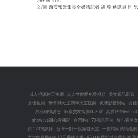
文/圖 西安報業集團全媒體記者 胡 毅 通訊員 肖 昆
成人視訊聊天室網
真人性做愛免費視頻
美女視訊影音
女優視頻
色情聊天,王朝聊天室破解
免費影音網站
女優
黑絲網襪誘惑
寂寞交友富婆聊天室
真愛旅舍live173
showlive甜心直播間
台灣live173視訊平台
放心看美女
頻,173視訊妹
台灣一對一視頻聊天室
一夜晴同城約炮網
度大的直播app,10元裸聊直播
85 st免費影城免費影片,