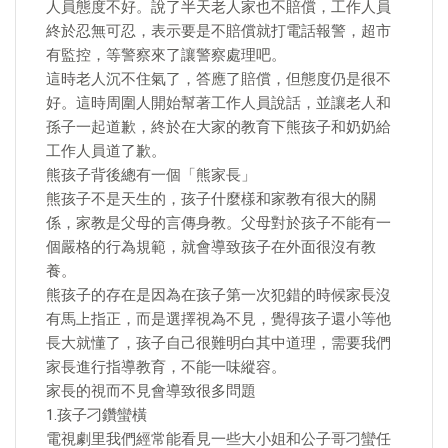
人員態度不好。說了半天老人家也不賠償，工作人員
終於忍無可忍，表示要是不賠償就打電話報警，超市
有監控，等警察來了讓警察處理吧。
這時老人沉不住氣了，答應了賠償，但態度仍是很不
好。這時周圍人開始幫著工作人員說話，並讓老人和
孫子一起道歉，終於在大家的教育下熊孩子和奶奶給
工作人員道了歉。
熊孩子背後總有一個「熊家長」
熊孩子不是天生的，孩子什麼樣和家教有很大的關
係，家教是父母的言傳身教。父母對於孩子不能有一
個嚴格的行為規範，就會導致孩子在外面很沒有教
養。
熊孩子的存在是因為在孩子第一次犯錯的時候家長沒
有馬上指正，而是選擇視為不見，覺得孩子還小等他
長大就懂了，孩子自己很難明白其中道理，需要我們
家長進行指導教育，不能一味縱容。
家長的視而不見會導致很多問題
1.孩子刁鑽蠻橫
電視劇里我們經常能看見一些大小姐和公子哥刁蠻任