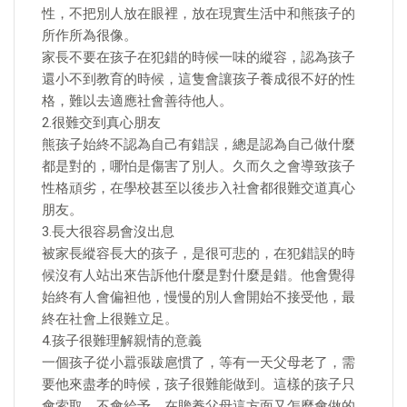
性，不把別人放在眼裡，放在現實生活中和熊孩子的
所作所為很像。
家長不要在孩子在犯錯的時候一味的縱容，認為孩子
還小不到教育的時候，這隻會讓孩子養成很不好的性
格，難以去適應社會善待他人。
2.很難交到真心朋友
熊孩子始終不認為自己有錯誤，總是認為自己做什麼
都是對的，哪怕是傷害了別人。久而久之會導致孩子
性格頑劣，在學校甚至以後步入社會都很難交道真心
朋友。
3.長大很容易會沒出息
被家長縱容長大的孩子，是很可悲的，在犯錯誤的時
候沒有人站出來告訴他什麼是對什麼是錯。他會覺得
始終有人會偏袒他，慢慢的別人會開始不接受他，最
終在社會上很難立足。
4.孩子很難理解親情的意義
一個孩子從小囂張跋扈慣了，等有一天父母老了，需
要他來盡孝的時候，孩子很難能做到。這樣的孩子只
會索取，不會給予，在贍養父母這方面又怎麼會做的