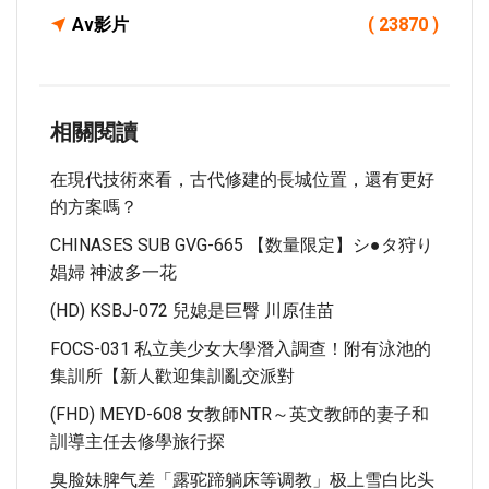
Av影片
( 23870 )
相關閱讀
在現代技術來看，古代修建的長城位置，還有更好
的方案嗎？
CHINASES SUB GVG-665 【数量限定】シ●タ狩り
娼婦 神波多一花
(HD) KSBJ-072 兒媳是巨臀 川原佳苗
FOCS-031 私立美少女大學潛入調查！附有泳池的
集訓所【新人歡迎集訓亂交派對
(FHD) MEYD-608 女教師NTR～英文教師的妻子和
訓導主任去修學旅行探
臭脸妹脾气差「露驼蹄躺床等调教」极上雪白比头