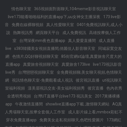
情色聊天室
365視頻面對面聊天,104meme影音視訊聊天室
live173能看啪啪福利的直播app下,uu女神女主播深夜
173 live影
音
免費在線裸聊視頻
真人性愛聊天室
0401免費視訊聊天,成人小
說
熱舞視訊秀
網頁聊天平台
成人免費視訊
高雄按摩個人工作
室
台灣深夜mm夜色直播app
真人愛愛直播間
成人直播
live
s383韓國美女視頻直播間,俏麗佳人影音聊天室
同城寂寞交友
網
色情片,QQ好聊視頻聊天室
85街官網st論壇,真愛旅舍尺度大的
直播app
真愛旅舍視頻聊天室
真愛旅舍173live
live173視訊影音
live秀
台灣戀戀視頻聊天室
全免費視頻聊,美女聊天視頻,色情聊天
網
視訊情色聊天室-免費觀看成人視訊
後宮視訊直播
ut視訊聊天
室福利視頻
漾美眉視訊交友-美女福利視頻秀
後宮直播
色內衣秀
全透明秀視頻
台灣UT直播平台live173 視訊美女
2017黃播裸播
app
午夜激情直播間
showlive直播app下載 ,激情聊天網站
AQ真
人秀場聊天室,按摩全套個人工作室
成人影片線上看,mmbox彩虹不
穿衣免費直播app
免費美女走私視頻聊天,色吧性愛圖片
173網紅