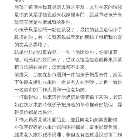
熊孩子這個生物真是讓人避之不及，以前在家的時候
最怕的就是哪個親戚來我家裡串門，親戚帶著孩子來
玩簡直就是在磨滅我的耐性。
小孩子只是吵鬧一點也就忍了，最怕的就是這個小手
亂摸亂碰，有一次我家親戚帶來的熊孩子就把我心愛
的文具盒弄壞了。
結果也只能忍氣吞聲，一句「他比你小，你要讓著
他」就給我打發回來了，從此以後這位親戚再來我就
把自己關在屋裡，怎麼說都不出來。
前幾天，朋友在超市遇到一件熊孩子搗蛋事件，當天
下午朋友逛到水果區，看見有人在爭吵，走近一看是
一名超市的工作人員和一位老奶奶。
一打聽得知，原來這位老奶奶是帶著孫子來的，老奶
奶在挑水果的時候孫子把身邊的草莓捏碎好幾個，弄
得攤位都是水果汁。
工作人員看見就出面阻止，並且向老奶奶索要賠償，
小孩字捏碎的水果汁蹭的哪裡都是，嚴重影響售賣。
結果老人家卻很不講理，非但沒有道歉還說超市工作